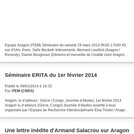
Equipe Aragon (ITEM) Séminaire du samedi 29 mars 2014 9h30-17h00 45,
rue d'Ulm, Paris. Salle Beckett. Intervenants: Bernard Leuilliot (Aragon /
Reverdy), Daniel Bougnoux (Démons et merveille de l'oralité chez Aragon),
Nicolas Mouton (sur la voix et le...
Séminaire ERITA du 1er février 2014
Publié le 08/01/2014 à 18:32
Par
ITEM (CNRS)
Aragon, lu d’ailleurs : Grèce / Congo, Journée d’études, 1er février 2014
Aragon lu d’ailleurs (Grèce, Congo) Journée d’études ouverte à tous
organisée par l’Equipe de Recherche Interdisciplinaire Elsa Triolet / Aragon
(ERITA) Samedi 1er Février 2014...
Une lettre inédite d'Armand Salacrou sur Aragon