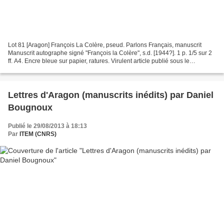
Lot 81 [Aragon] François La Colère, pseud. Parlons Français, manuscrit
Manuscrit autographe signé "François la Colère", s.d. [1944?]. 1 p. 1/5 sur 2
ff. A4. Encre bleue sur papier, ratures. Virulent article publié sous le
pseudonyme de François la Colère...
Lettres d'Aragon (manuscrits inédits) par Daniel
Bougnoux
Publié le 29/08/2013 à 18:13
Par
ITEM (CNRS)