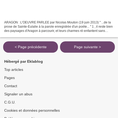
ARAGON : L'OEUVRE PARLEE par Nicolas Mouton (19 juin 2013) " ...de la
prose de Sainte-Eulalie à la parole enregistrée d'un poète... " 1 , il reste bien
des paysages d'Aragon à parcourir, et leurs charmes ré-enfantent sans
cesse notre désir de voir et...
< Page précédente
Page suivante >
Hébergé par Eklablog
Top articles
Pages
Contact
Signaler un abus
C.G.U.
Cookies et données personnelles