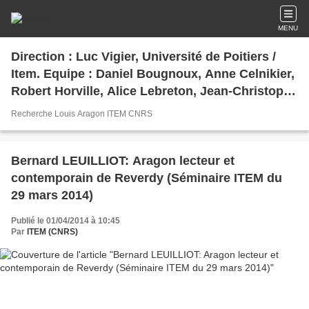
MENU
Direction : Luc Vigier, Université de Poitiers /
Item. Equipe : Daniel Bougnoux, Anne Celnikier,
Robert Horville, Alice Lebreton, Jean-Christophe
Legendre, Velimir Mladenovic, Jean-François
Recherche Louis Aragon ITEM CNRS
Rabain, Georges Sebbag, Virginia Tentindo,
Maryse Vassevière.
Bernard LEUILLIOT: Aragon lecteur et
contemporain de Reverdy (Séminaire ITEM du
29 mars 2014)
Publié le 01/04/2014 à 10:45
Par
ITEM (CNRS)